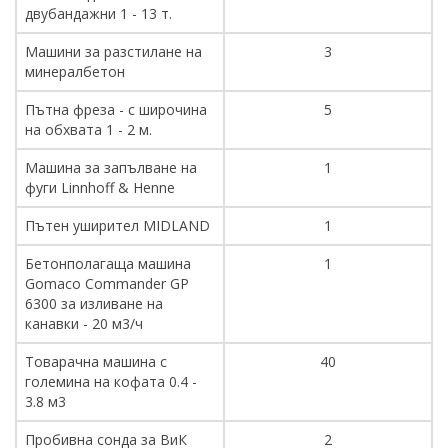
двубандажни 1 - 13 т.
Машини за разстилане на
3
минералбетон
Пътна фреза - с широчина
5
на обхвата 1 - 2 м.
Машина за запълване на
1
фуги Linnhoff & Henne
Пътен уширител MIDLAND
1
Бетонполагаща машина
1
Gomaco Commander GP
6300 за изливане на
канавки - 20 м3/ч
Товарачна машина с
40
големина на кофата 0.4 -
3.8 м3
Пробивна сонда за ВиК
2