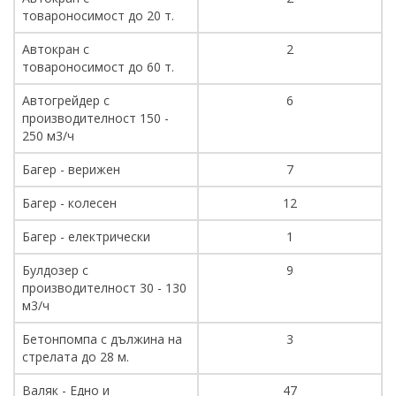
товароносимост до 20 т.
Автокран с
2
товароносимост до 60 т.
Автогрейдер с
6
производителност 150 -
250 м3/ч
Багер - верижен
7
Багер - колесен
12
Багер - електрически
1
Булдозер с
9
производителност 30 - 130
м3/ч
Бетонпомпа с дължина на
3
стрелата до 28 м.
Валяк - Едно и
47