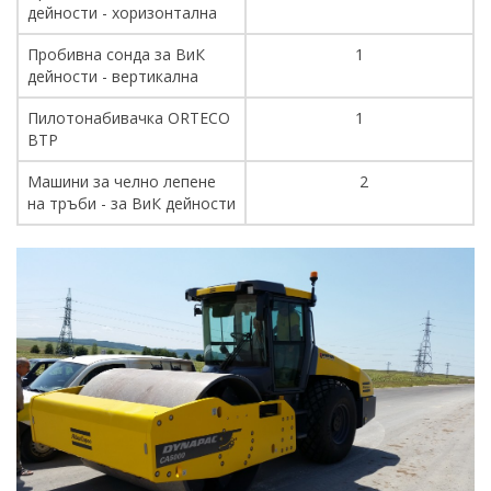
дейности - хоризонтална
Пробивна сонда за ВиК
1
дейности - вертикална
Пилотонабивачка ORTECO
1
BTP
Машини за челно лепене
2
на тръби - за ВиК дейности