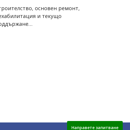
троителство, основен ремонт,
ехабилитация и текущо
оддържане…
Направете запитване