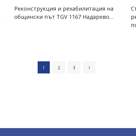
Реконструкция и рехабилитация на
С
…
общински път TGV 1167 Надарево…
р
п
1
2
3