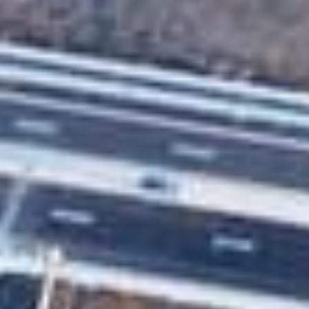
ЪМ
ТВО
АНОСТ
И ОПИТ