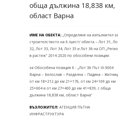
обща дължина 18,838 км,
област Варна
ИМЕ НА ОБЕКТА:
„Определяне на изпълнител з
строителството на 6 /шест/ обекта – Лот 31, Ло
32, Лот 33, Лот 34, Лот 35 и Лот 36 на ОП „Реги
в растеж“ 2014-2020 по обособени позиции:
за Обособена позиция 6 - „Лот 36 Път III-9004
Варна – Белослав – Разделна – Падина – Житни
от км 18+212 до км 21+176, от км 24+169 до км
25+604 и от км 27+400 до км 41+839, с обща
дължина 18,838 км, област Варна“
ВЪЗЛОЖИТЕЛ:
АГЕНЦИЯ ПЪТНА
ИНФРАСТРУКТУРА