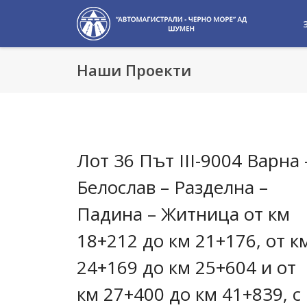
Наши Проекти
Лот 36 Път III-9004 Варна 
Белослав – Разделна –
Падина – Житница от км
18+212 до км 21+176, от к
24+169 до км 25+604 и от
км 27+400 до км 41+839, с